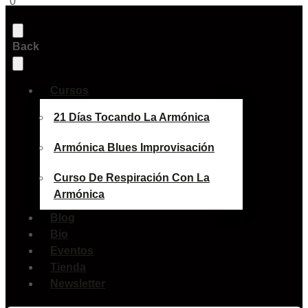
0
Back
Cursos
21 Días Tocando La Armónica
Armónica Blues Improvisación
Curso De Respiración Con La
Armónica
Blog
Bio
Eventos
Tienda
Newsletter