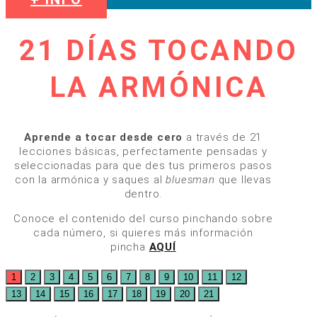
21 DÍAS TOCANDO
LA ARMÓNICA
Aprende a tocar desde cero
a través de 21
lecciones básicas, perfectamente pensadas y
seleccionadas para que des tus primeros pasos
con la armónica y saques al
bluesman
que llevas
dentro.
Conoce el contenido del curso pinchando sobre
cada número, si quieres más información
pincha
AQUÍ
1
2
3
4
5
6
7
8
9
10
11
12
13
14
15
16
17
18
19
20
21